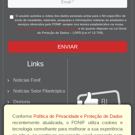
O usuário autoriza a coleta dos dados pessoais acima para o fim específico de
envio de newsletter, materiais, pesquisas e informações relativas às atividades e
serviços oferecidos pelo FONIF, sempre nos termos estabelecidos na nossa
Política de Privacidade e Proteção de Dados
e do quanto disposto na Lei Geral
de Proteção de Dados – LGPD (Lei nº 13.709).
ENVIAR
Links
Notícias Fonif
Notícias Setor Filantrópico
Diretoria
Quem Somos
Conforme
Política de Privacidade e Proteção de Dados
recentemente atualizada, o FONIF utiliza cookies e
Parceiros e Apoio
tecnologia semelhante para melhorar a sua experiência