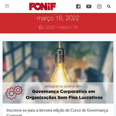
Toggle
navigation
março 16, 2022
/
2022
/
março
/
16
Inscreva-se para a terceira edição do Curso de Governança
Corporati…