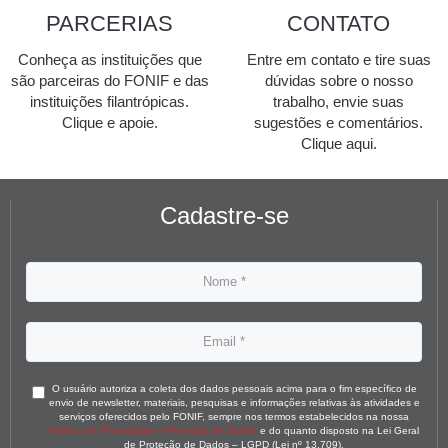
PARCERIAS
CONTATO
Conheça as instituições que
Entre em contato e tire suas
são parceiras do FONIF e das
dúvidas sobre o nosso
instituições filantrópicas.
trabalho, envie suas
Clique e apoie.
sugestões e comentários.
Clique aqui.
Cadastre-se
O usuário autoriza a coleta dos dados pessoais acima para o fim específico de
envio de newsletter, materiais, pesquisas e informações relativas às atividades e
serviços oferecidos pelo FONIF, sempre nos termos estabelecidos na nossa
Política de Privacidade e Proteção de Dados
e do quanto disposto na Lei Geral
de Proteção de Dados – LGPD (Lei nº 13.709).