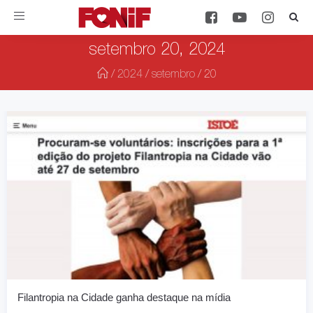
Toggle
navigation
setembro 20, 2024
/
2024
/
setembro
/
20
Filantropia na Cidade ganha destaque na mídia