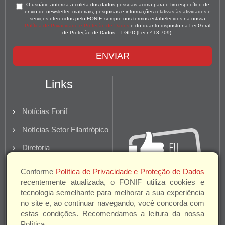
O usuário autoriza a coleta dos dados pessoais acima para o fim específico de
envio de newsletter, materiais, pesquisas e informações relativas às atividades e
serviços oferecidos pelo FONIF, sempre nos termos estabelecidos na nossa
Política de Privacidade e Proteção de Dados
e do quanto disposto na Lei Geral
de Proteção de Dados – LGPD (Lei nº 13.709).
ENVIAR
Links
Notícias Fonif
Notícias Setor Filantrópico
Diretoria
Quem Somos
Conforme
Política de Privacidade e Proteção de Dados
recentemente atualizada, o FONIF utiliza cookies e
Parceiros e Apoio
tecnologia semelhante para melhorar a sua experiência
no site e, ao continuar navegando, você concorda com
estas condições. Recomendamos a leitura da nossa
Política.