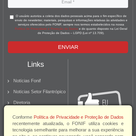
O usuário autoriza a coleta dos dados pessoais acima para o fim específico de
envio de newsletter, materiais, pesquisas e informações relativas às atividades e
serviços oferecidos pelo FONIF, sempre nos termos estabelecidos na nossa
Política de Privacidade e Proteção de Dados
e do quanto disposto na Lei Geral
de Proteção de Dados – LGPD (Lei nº 13.709).
ENVIAR
Links
Notícias Fonif
Notícias Setor Filantrópico
Diretoria
Quem Somos
Conforme
Política de Privacidade e Proteção de Dados
recentemente atualizada, o FONIF utiliza cookies e
Parceiros e Apoio
tecnologia semelhante para melhorar a sua experiência