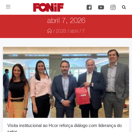
Toggle
navigation
abril 7, 2026
/
2026
/
abril
/
7
Visita institucional ao Hcor reforça diálogo com liderança do
setor…