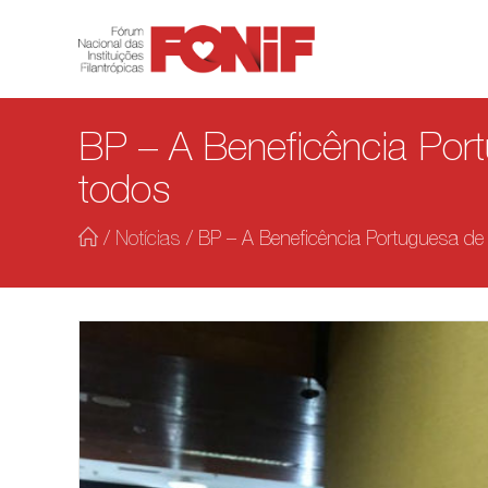
BP – A Beneficência Port
todos
/
Notícias
/
BP – A Beneficência Portuguesa de