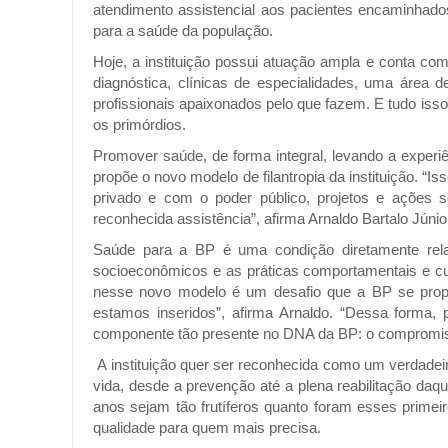
atendimento assistencial aos pacientes encaminhado
para a saúde da população.
Hoje, a instituição possui atuação ampla e conta com 
diagnóstica, clínicas de especialidades, uma áre
profissionais apaixonados pelo que fazem. E tudo isso
os primórdios.
Promover saúde, de forma integral, levando a exper
propõe o novo modelo de filantropia da instituição. “I
privado e com o poder público, projetos e ações s
reconhecida assistência”, afirma Arnaldo Bartalo Júnior
Saúde para a BP é uma condição diretamente rela
socioeconômicos e as práticas comportamentais e cul
nesse novo modelo é um desafio que a BP se propõ
estamos inseridos”, afirma Arnaldo. “Dessa forma,
componente tão presente no DNA da BP: o compromiss
A instituição quer ser reconhecida como um verdade
vida, desde a prevenção até a plena reabilitação da
anos sejam tão frutíferos quanto foram esses primei
qualidade para quem mais precisa.