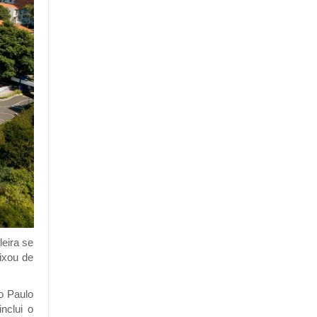
eira se
ixou de
o Paulo
nclui o