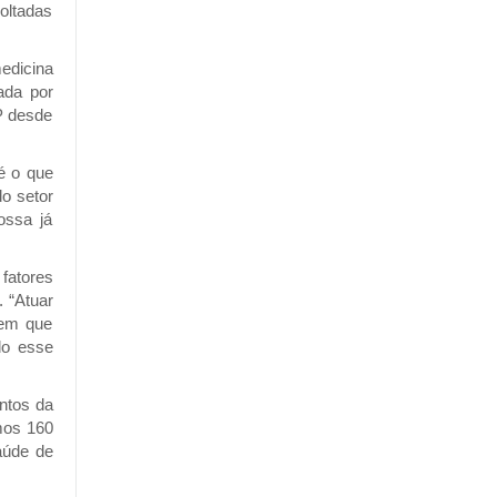
oltadas
medicina
ada por
BP desde
é o que
do setor
ossa já
fatores
 “Atuar
 em que
do esse
ntos da
mos 160
aúde de