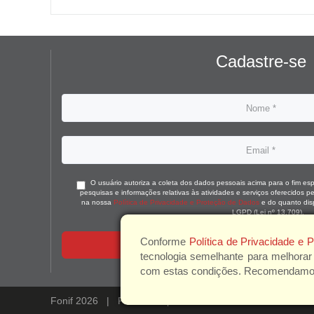
Cadastre-se
O usuário autoriza a coleta dos dados pessoais acima para o fim espe
pesquisas e informações relativas às atividades e serviços oferecidos 
na nossa
Política de Privacidade e Proteção de Dados
e do quanto dis
LGPD (Lei nº 13.709).
Conforme
Política de Privacidade e
ENVIAR
tecnologia semelhante para melhorar
com estas condições. Recomendamos a
Fonif 2026 |
Política de privacidade