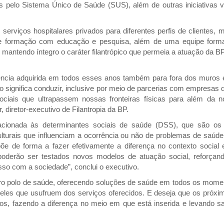
s pelo Sistema Único de Saúde (SUS), além de outras iniciativas v
serviços hospitalares privados para diferentes perfis de clientes, 
a de formação com educação e pesquisa, além de uma equipe form
 mantendo íntegro o caráter filantrópico que permeia a atuação da 
iência adquirida em todos esses anos também para fora dos muros 
sso significa conduzir, inclusive por meio de parcerias com empresas 
ociais que ultrapassem nossas fronteiras físicas para além da n
, diretor-executivo de Filantropia da BP.
cionada às determinantes sociais de saúde (DSS), que são os 
turais que influenciam a ocorrência ou não de problemas de saúde.
e de forma a fazer efetivamente a diferença no contexto social
 poderão ser testados novos modelos de atuação social, reforçan
o com a sociedade”, conclui o executivo.
iro polo de saúde, oferecendo soluções de saúde em todos os mome
queles que usufruem dos serviços oferecidos. E deseja que os próxi
ros, fazendo a diferença no meio em que está inserida e levando s