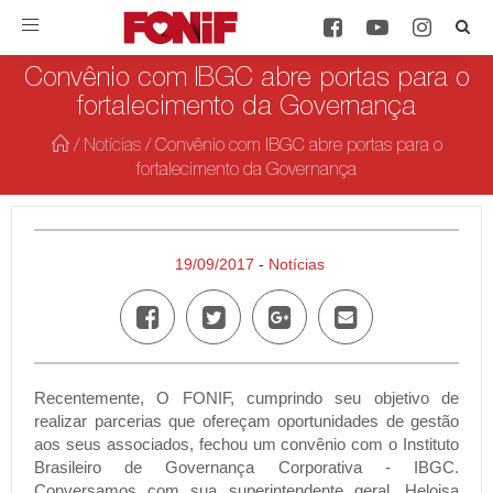
Toggle
navigation
Convênio com IBGC abre portas para o
fortalecimento da Governança
/
Notícias
/
Convênio com IBGC abre portas para o
fortalecimento da Governança
19/09/2017
-
Notícias
Recentemente, O FONIF, cumprindo seu objetivo de
realizar parcerias que ofereçam oportunidades de gestão
aos seus associados, fechou um convênio com o Instituto
Brasileiro de Governança Corporativa - IBGC.
Conversamos com sua superintendente geral, Heloisa