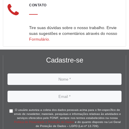
CONTATO
Tire suas dúvidas sobre o nosso trabalho. Envie
suas sugestões e comentários através do nosso
Formulário.
Cadastre-se
O usuário autoriza a coleta dos dados pessoais acima para o fim específico de
envio de newsletter, materiais, pesquisas e informações relativas às atividades e
serviços oferecidos pelo FONIF, sempre nos termos estabelecidos na nossa
Política de Privacidade e Proteção de Dados
e do quanto disposto na Lei Geral
de Proteção de Dados – LGPD (Lei nº 13.709).