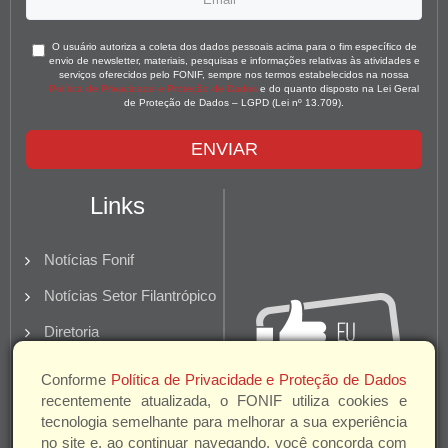
O usuário autoriza a coleta dos dados pessoais acima para o fim específico de
envio de newsletter, materiais, pesquisas e informações relativas às atividades e
serviços oferecidos pelo FONIF, sempre nos termos estabelecidos na nossa
Política de Privacidade e Proteção de Dados
e do quanto disposto na Lei Geral
de Proteção de Dados – LGPD (Lei nº 13.709).
ENVIAR
Links
Notícias Fonif
Notícias Setor Filantrópico
Diretoria
Quem Somos
Conforme
Política de Privacidade e Proteção de Dados
recentemente atualizada, o FONIF utiliza cookies e
Parceiros e Apoio
tecnologia semelhante para melhorar a sua experiência
no site e, ao continuar navegando, você concorda com