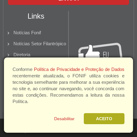
Links
Notícias Fonif
Notícias Setor Filantrópico
Diretoria
Quem Somos
Conforme
Política de Privacidade e Proteção de Dados
recentemente atualizada, o FONIF utiliza cookies e
Parceiros e Apoio
tecnologia semelhante para melhorar a sua experiência
no site e, ao continuar navegando, você concorda com
estas condições. Recomendamos a leitura da nossa
Política.
Desabilitar
ACEITO
Fonif 2026 |
Política de
Gren
privacidade