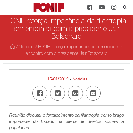
Toggle
navigation
FONIF reforça importância da filantropia
em encontro com o presidente Jair
Bolsonaro
/
Notícias
/
FONIF reforça importância da filantropia em
encontro com o presidente Jair Bolsonaro
15/01/2019
-
Notícias
Reunião discutiu o fortalecimento da filantropia como braço
importante do Estado na oferta de direitos sociais à
população