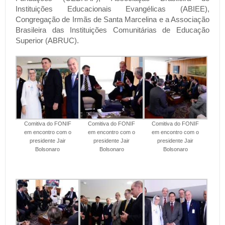
Instituições Educacionais Evangélicas (ABIEE),
Congregação de Irmãs de Santa Marcelina e a Associação
Brasileira das Instituições Comunitárias de Educação
Superior (ABRUC).
Comitiva do FONIF
Comitiva do FONIF
Comitiva do FONIF
em encontro com o
em encontro com o
em encontro com o
presidente Jair
presidente Jair
presidente Jair
Bolsonaro
Bolsonaro
Bolsonaro