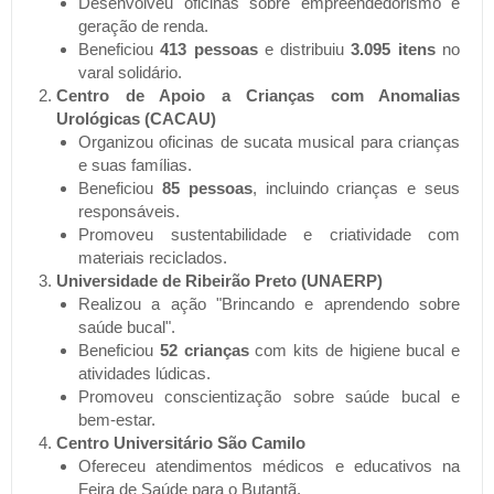
Desenvolveu oficinas sobre empreendedorismo e
geração de renda.
Beneficiou
413 pessoas
e distribuiu
3.095 itens
no
varal solidário.
Centro de Apoio a Crianças com Anomalias
Urológicas (CACAU)
Organizou oficinas de sucata musical para crianças
e suas famílias.
Beneficiou
85 pessoas
, incluindo crianças e seus
responsáveis.
Promoveu sustentabilidade e criatividade com
materiais reciclados.
Universidade de Ribeirão Preto (UNAERP)
Realizou a ação "Brincando e aprendendo sobre
saúde bucal".
Beneficiou
52 crianças
com kits de higiene bucal e
atividades lúdicas.
Promoveu conscientização sobre saúde bucal e
bem-estar.
Centro Universitário São Camilo
Ofereceu atendimentos médicos e educativos na
Feira de Saúde para o Butantã.