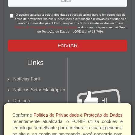
O usuário autoriza a coleta dos dados pessoais acima para o fim específico de
envio de newsletter, materiais, pesquisas e informações relativas às atividades e
serviços oferecidos pelo FONIF, sempre nos termos estabelecidos na nossa
Política de Privacidade e Proteção de Dados
e do quanto disposto na Lei Geral
de Proteção de Dados – LGPD (Lei nº 13.709).
ENVIAR
Links
Notícias Fonif
Notícias Setor Filantrópico
Diretoria
Quem Somos
Conforme
Política de Privacidade e Proteção de Dados
recentemente atualizada, o FONIF utiliza cookies e
Parceiros e Apoio
tecnologia semelhante para melhorar a sua experiência
no site e, ao continuar navegando, você concorda com