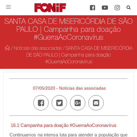
Toggle
navigation
SANTA CASA DE MISERICÓRDIA DE SÃO
PAULO | Campanha para doação
#GuerraAoCoronavírus
/
Notícias das associadas
/
SANTA CASA DE MISERICÓRDIA
DE SÃO PAULO | Campanha para doação
#GuerraAoCoronavírus
07/05/2020
-
Notícias das associadas
16.1 Campanha para doação #GuerraAoCoronavírus
Continuamos na intensa luta para atender a população que