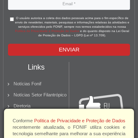
O usuário autoriza a coleta dos dados pessoais acima para o fim específico de
envio de newsletter, materiais, pesquisas e informações relativas às atividades e
serviços oferecidos pelo FONIF, sempre nos termos estabelecidos na nossa
Política de Privacidade e Proteção de Dados
e do quanto disposto na Lei Geral
de Proteção de Dados – LGPD (Lei nº 13.709).
ENVIAR
Links
Notícias Fonif
Notícias Setor Filantrópico
Diretoria
Quem Somos
Conforme
Política de Privacidade e Proteção de Dados
recentemente atualizada, o FONIF utiliza cookies e
Parceiros e Apoio
tecnologia semelhante para melhorar a sua experiência