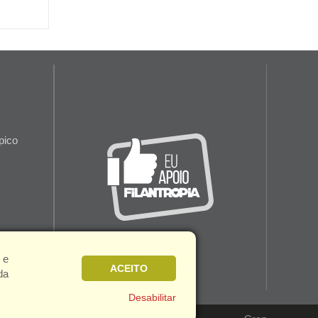
pico
 e
ACEITO
da
Desabilitar