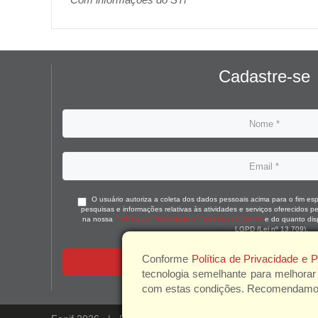
Cadastre-se
O usuário autoriza a coleta dos dados pessoais acima para o fim espe
pesquisas e informações relativas às atividades e serviços oferecidos 
na nossa
Política de Privacidade e Proteção de Dados
e do quanto dis
LGPD (Lei nº 13.709).
Conforme
Política de Privacidade e
ENVIAR
tecnologia semelhante para melhorar
com estas condições. Recomendamos a