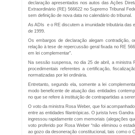
declaração apresentados nos autos das Ações Direta
Extraordinário (RE) 566622 no Supremo Tribunal Fede
sem definição de nova data no calendário do tribunal.
As ADIs e o RE discutem a imunidade tributária das en
de 1999.
Os embargos de declaração alegam contradição, o
relação à tese de repercussão geral fixada no RE 566
em lei complementar”.
Na sessão suspensa, no dia 25 de abril, a ministra
procedimentais referentes a certificação, fiscalizaç
normatizadas por lei ordinária.
Entretanto, segundo ela, somente a lei complementa
modo beneficente de atuação das entidades contempla
no que se refere à instituição de contrapartidas a ser
O voto da ministra Rosa Weber, que foi acompanhado
entre as entidades filantrópicas. O jurista Ives Gand
ingressou rapidamente com memoriais (alegações que 
voto proferido por Rosa Weber “não eliminou o estad
ao gozo da desoneração constitucional, tais como o CE