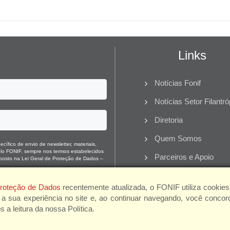
Links
Notícias Fonif
Notícias Setor Filantró
Diretoria
Quem Somos
cífico de envio de newsletter, materiais,
pelo FONIF, sempre nos termos estabelecidos
Parceiros e Apoio
posto na Lei Geral de Proteção de Dados –
 Proteção de Dados
recentemente atualizada, o FONIF utiliza cookies
 a sua experiência no site e, ao continuar navegando, você concor
 leitura da nossa Política.