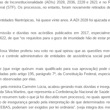
s de Inconstitucionalidade (ADIs) 2028, 2036, 2228 e 2621 e no 
ral (STF). Os processos, no entanto, foram novamente retirados de
tidades filantrópicas, há quase vinte anos. A ADI 2028 foi ajuizada 
missão e dúvidas nos acórdãos publicados em 2017, especialm
622, de que “os requisitos para o gozo de imunidade hão de estar p
 Rosa Weber proferiu seu voto no qual opinou que as questões me
ão e controle administrativo de entidades de assistência social po
r (que exige quórum mais qualificado para sua aprovação) pode de
das pelo artigo 195, parágrafo 7º, da Constituição Federal, especi
em observadas por elas.
 pela ministra Carmém Lúcia, acabou gerando mais dúvidas e inseg
ra da Silva Martins, que representa a Confederação Nacional de Saúd
resumem tudo o que já foi discutido num processo), no quais apont
o de insegurança gerado pela interpretação de que determinados req
BAS, poderiam ser exigidos por lei ordinária”. (veja integra dos m