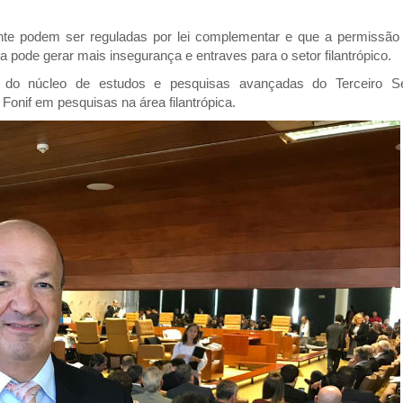
nte podem ser reguladas por lei complementar e que a permissão
ia pode gerar mais insegurança e entraves para o setor filantrópico.
o núcleo de estudos e pesquisas avançadas do Terceiro Se
 Fonif em pesquisas na área filantrópica.