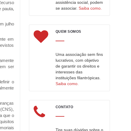
Recurso
assistência social, podem
se associar.
Saiba como.
 pauta,
em julho
QUEM SOMOS
ente em
revistos
Uma associação sem fins
ramente
lucrativos, com objetivo
de garantir os direitos e
dem ser
interesses das
instituições filantrópicas.
finir o
Saiba como.
almente
uranças
CONTATO
e (CNS),
a que o
uisitos
emoriais
Tire suas dúvidas sobre o